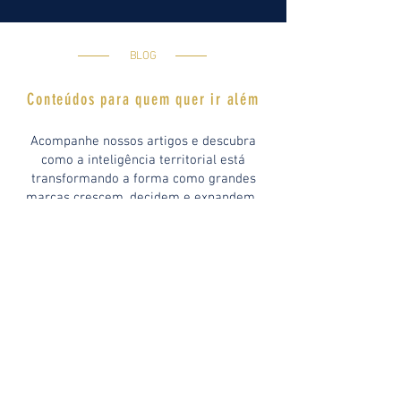
BLOG
Conteúdos para quem quer ir além
Acompanhe nossos artigos e descubra
como a inteligência territorial está
transformando a forma como grandes
marcas crescem, decidem e expandem.
Conteúdos curtos, práticos e feitos para
quem quer estar sempre um passo à
frente.
Explore e se atualize.