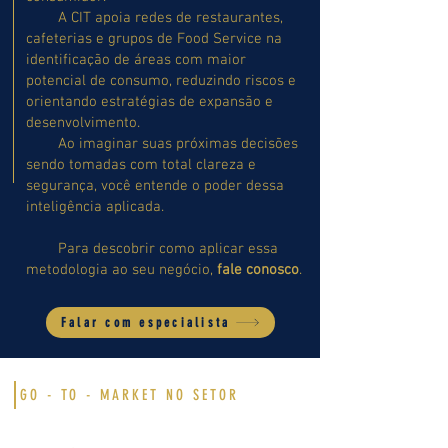
A CIT apoia redes de restaurantes,
cafeterias e grupos de Food Service na
identificação de áreas com maior
potencial de consumo, reduzindo riscos e
orientando estratégias de expansão e
desenvolvimento.
Ao imaginar suas próximas decisões
sendo tomadas com total clareza e
segurança, você entende o poder dessa
inteligência aplicada.
Para descobrir como aplicar essa
metodologia ao seu negócio,
fale conosco
.
Falar com especialista
GO - TO - MARKET NO SETOR