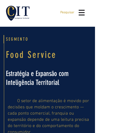
Pesquisar
SEGMENTO
Food Service
Estratégia e Expansão com
Inteligência Territorial
O setor de alimentação é movido por
decisões que moldam o crescimento —
cada ponto comercial, franquia ou
expansão depende de uma leitura precisa
do território e do comportamento do
consumidor.