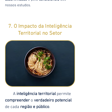
nossos estudos.
7. O Impacto da Inteligência
Territorial no Setor
A
inteligência territorial
permite
compreender
o
verdadeiro potencial
de cada
região e público
.