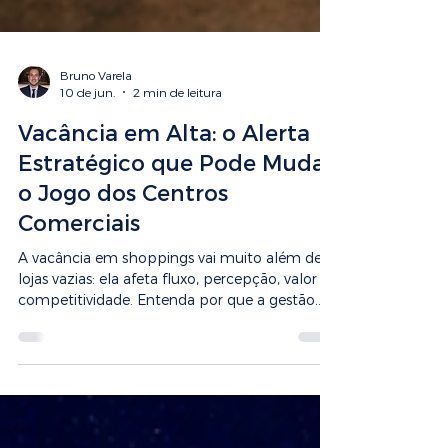
Bruno Varela
10 de jun.
2 min de leitura
Vacância em Alta: o Alerta
Estratégico que Pode Mudar
o Jogo dos Centros
Comerciais
A vacância em shoppings vai muito além de
lojas vazias: ela afeta fluxo, percepção, valor e
competitividade. Entenda por que a gestão
ativa e a inteligência territorial são decisivas
para reverter esse cenário.