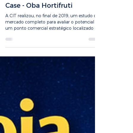
CIT - China Inteligência Territorial
26 de mai.
2 min de leitura
Case - Oba Hortifruti
A CIT realizou, no final de 2019, um estudo de
mercado completo para avaliar o potencial de
um ponto comercial estratégico localizado na
Av. Conselheiro Rodrigues Alves, 901 – São
Paulo. O diagnóstico foi claro: alto potencial
de faturamento, excelente área de influência e
aderência total ao perfil de consumo local.
Embora a rede contratante não tenha
avançado com a operação, o estudo
permaneceu como um retrato fiel do
potencial da região. Em 2025, o Oba
Hortifrutti assume o