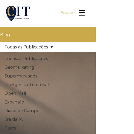
Pesquisar
Blog
Todas as Publicações
Todas as Publicações
Geomarketing
Supermercados
Inteligência Territorial
Open Mall
Expansão
Diário de Campo
Era da IA
Cases